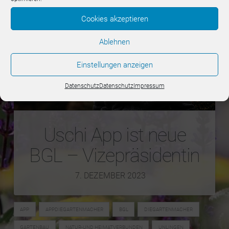
Cookies akzeptieren
Ablehnen
Einstellungen anzeigen
Datenschutz
Datenschutz
Impressum
Uschi App ist neue
BGL – Vizepräsidentin
7. DEZEMBER 2023
APP
APPDIEGARTENMACHER
BGL
DIEGARTENMACHER
GARTENBAU
NATUR-UND HEIMATVERBUNDEN
UNLINGEN