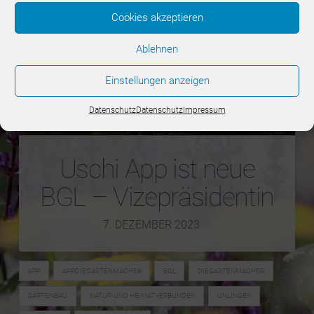
Cookies akzeptieren
Ablehnen
Einstellungen anzeigen
Datenschutz
Datenschutz
Impressum
Uschi App ist neue
BGL – Vizepräsidentin
7. DEZEMBER 2023
APP
APPDIEGARTENMACHER
BGL
DIEGARTENMACHER
GARTENBAU
NATUR-UND HEIMATVERBUNDEN
UNLINGEN