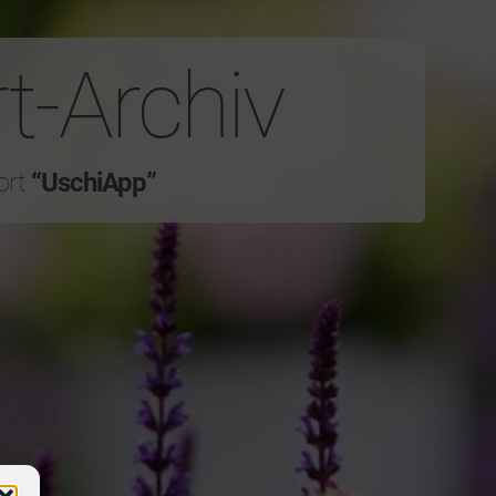
t-Archiv
ort
“UschiApp”