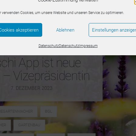
Cookie-Zustimmung verwalten
r verwenden Cookies, um unsere Website und unseren Service zu optimieren.
Cookies akzeptieren
Ablehnen
Einstellungen anzeige
Datenschutz
Datenschutz
Impressum
chi App ist neue
– Vizepräsidentin
7. DEZEMBER 2023
IEGARTENMACHER
BGL
HER
GARTENBAU