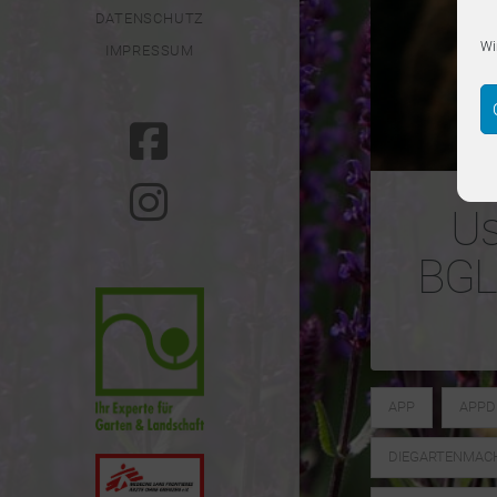
DATENSCHUTZ
Wi
IMPRESSUM
Us
BGL 
APP
APPD
DIEGARTENMAC