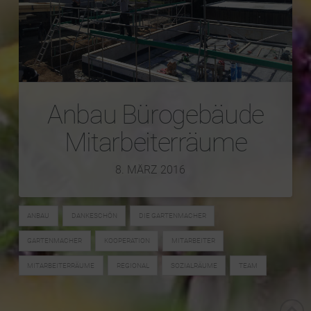
Anbau Bürogebäude
Mitarbeiterräume
8. MÄRZ 2016
ANBAU
DANKESCHÖN
DIE GARTENMACHER
GARTENMACHER
KOOPERATION
MITARBEITER
MITARBEITERRÄUME
REGIONAL
SOZIALRÄUME
TEAM