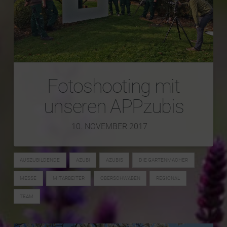
Fotoshooting mit
unseren APPzubis
10. NOVEMBER 2017
AUSZUBILDENDE
AZUBI
AZUBIS
DIE GARTENMACHER
MESSE
MITARBEITER
OBERSCHWABEN
REGIONAL
TEAM