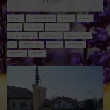
3. MAI 2016
BIBERACH
DIE GARTENMACHER
FRÜHLING
GALABAU
GARTEN
GARTENBAU
GARTENPFLEGE
GARTENPFLEGETIPPS
GRÜNANLAGEN
LANDSCHAFTSBAU
MAI
OBERSCHWABEN
REGIONAL
REUTLINGEN
RIEDLINGEN
UNLINGEN