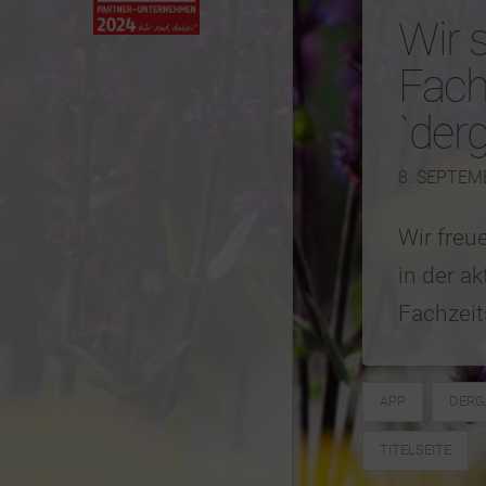
Wir 
Fac
`der
8. SEPTEM
Wir freu
in der a
Fachzeit
APP
DERG
TITELSEITE