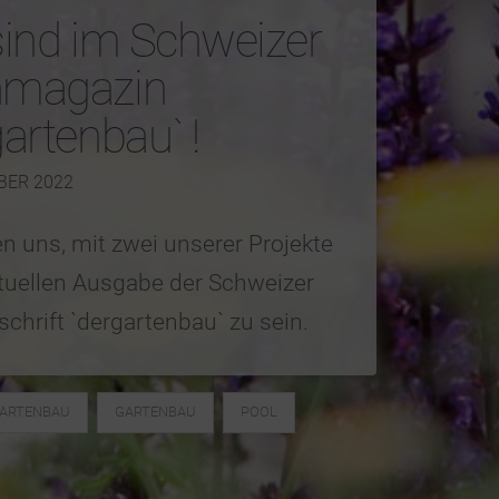
sind im Schweizer
hmagazin
gartenbau` !
BER 2022
en uns, mit zwei unserer Projekte
ktuellen Ausgabe der Schweizer
schrift `dergartenbau` zu sein.
ARTENBAU
GARTENBAU
POOL