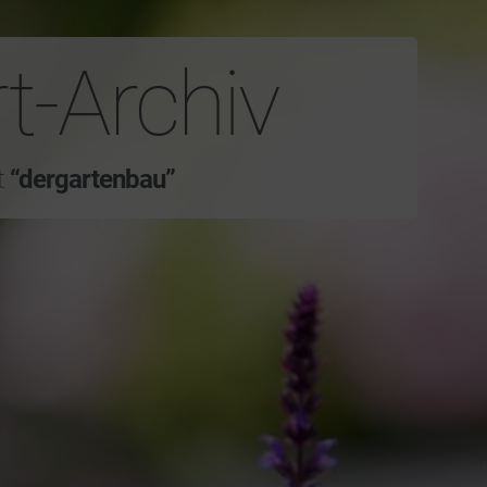
t-Archiv
t
“dergartenbau”