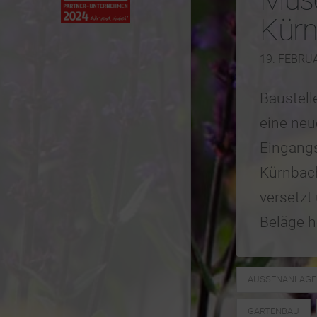
Kür
19. FEBRU
Baustelle
eine neu
Eingang
Kürnbach
versetzt
Beläge h
AUSSENANLAGE
GARTENBAU