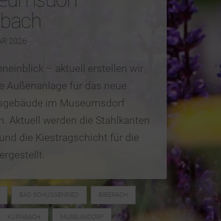
nbach
AR 2026
neinblick – aktuell erstellen wir
e Außenanlage für das neue
sgebäude im Museumsdorf
. Aktuell werden die Stahlkanten
 und die Kiestragschicht für die
ergestellt.
BAD SCHUSSENRIED
BIBERACH
KÜRNBACH
MUSEUMDORF