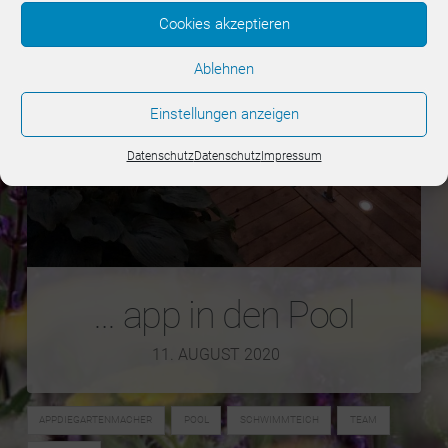
Cookies akzeptieren
Ablehnen
Einstellungen anzeigen
Datenschutz
Datenschutz
Impressum
… app in den Pool
11. AUGUST 2020
APPDIEGARTENMACHER
POOL
SCHWIMMTEICH
TEAM