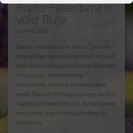
Kupfer-Felsenbirne in
voller Blüte
28. APRIL 2022
Dieses wunderschöne Gehölz, genannt
Amelanchier lamarckii, befindet sich auf
einer gerade abgeschlossenen Baustelle
in Hayingen. Mehrstämmig –
Schirmform. Hat eine wunderschöne
weiße Blüte im Frühling und eine herrlich
Kupferrote Herbstfärbung. Schaut gerne
mal vorbei. Ingeriert wurden diese in
Holzdecks.