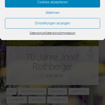
Cookies akzeptieren
Ablehnen
Einstellungen anzeigen
Datenschutz
Datenschutz
Impressum
70 Jahre Josef
Rothberger
17. JUNI 2019
APP
DIE GARTENMACHER
GARTENBAU
GEBURTSTAG
MITARBEITER
UNLINGEN
VORARBEITER