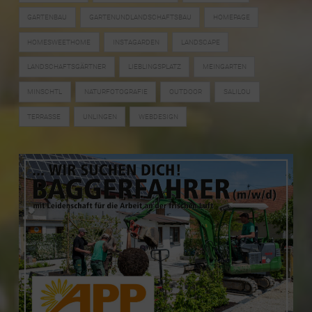
GARTENBAU
GARTENUNDLANDSCHAFTSBAU
HOMEPAGE
HOMESWEETHOME
INSTAGARDEN
LANDSCAPE
LANDSCHAFTSGÄRTNER
LIEBLINGSPLATZ
MEINGARTEN
MINSCHTL
NATURFOTOGRAFIE
OUTDOOR
SALILOU
TERRASSE
UNLINGEN
WEBDESIGN