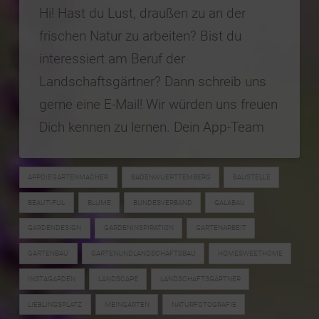
Hi! Hast du Lust, draußen zu an der
frischen Natur zu arbeiten? Bist du
interessiert am Beruf der
Landschaftsgärtner? Dann schreib uns
gerne eine E-Mail! Wir würden uns freuen
Dich kennen zu lernen. Dein App-Team
APPDIEGARTENMACHER
BADENWUERTTEMBERG
BAUSTELLE
BEAUTIFUL
BLUME
BUNDESVERBAND
GALABAU
GARDENDESIGN
GARDENINSPIRATION
GARTENARBEIT
GARTENBAU
GARTENUNDLANDSCHAFTSBAU
HOMESWEETHOME
INSTAGARDEN
LANDSCAPE
LANDSCHAFTSGÄRTNER
LIEBLINGSPLATZ
MEINGARTEN
NATURFOTOGRAFIE