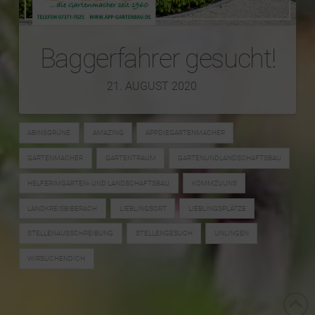
Baggerfahrer gesucht!
21. AUGUST 2020
ABINSGRÜNE
AMAZING
APPDIEGARTENMACHER
GARTENMACHER
GARTENTRAUM
GARTENUNDLANDSCHAFTSBAU
HELFERIMGARTEN- UND LANDSCHAFTSBAU
KOMMZUUNS
LANDKREISBIBERACH
LIEBLINGSORT
LIEBLINGSPLÄTZE
STELLENAUSSCHREIBUNG
STELLENGESUCH
UNLINGEN
WIRSUCHENDICH