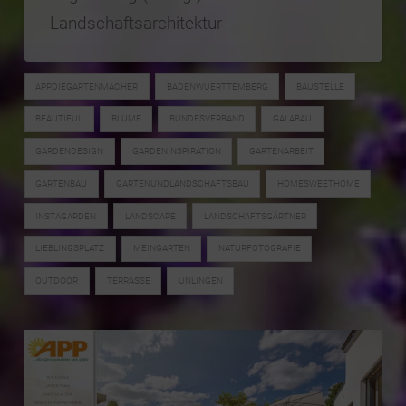
Landschaftsarchitektur
APPDIEGARTENMACHER
BADENWUERTTEMBERG
BAUSTELLE
BEAUTIFUL
BLUME
BUNDESVERBAND
GALABAU
GARDENDESIGN
GARDENINSPIRATION
GARTENARBEIT
GARTENBAU
GARTENUNDLANDSCHAFTSBAU
HOMESWEETHOME
INSTAGARDEN
LANDSCAPE
LANDSCHAFTSGÄRTNER
LIEBLINGSPLATZ
MEINGARTEN
NATURFOTOGRAFIE
OUTDOOR
TERRASSE
UNLINGEN