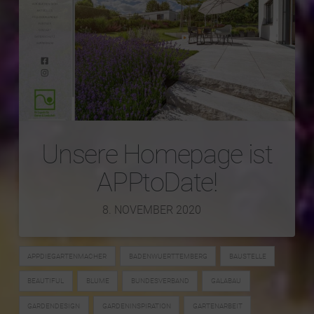
Unsere Homepage ist
APPtoDate!
8. NOVEMBER 2020
APPDIEGARTENMACHER
BADENWUERTTEMBERG
BAUSTELLE
BEAUTIFUL
BLUME
BUNDESVERBAND
GALABAU
GARDENDESIGN
GARDENINSPIRATION
GARTENARBEIT