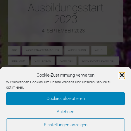
Ausbildungsstart
2023
4. SEPTEMBER 2023
APP
APPDIEGARTENMACHER
AUSBILDUNG
AZUBI
BIBERACH
GARTENBAU
GÄRTNER
LANDSCHAFTSGÄRTNER
RIEDLINGEN
UNLINGEN
Cookie-Zustimmung verwalten
Wir verwenden Cookies, um unsere Website und unseren Service zu
optimieren.
Cookies akzeptieren
Ablehnen
Einstellungen anzeigen