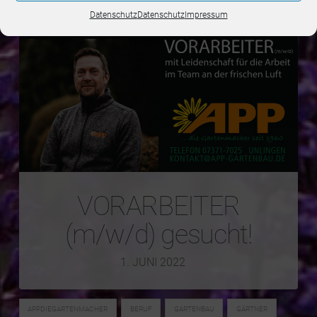
Datenschutz
Datenschutz
Impressum
VORARBEITER
(m/w/d) gesucht!
1. JUNI 2022
APPDIEGARTENMACHER
BERUF
GARTENBAU
GÄRTNER