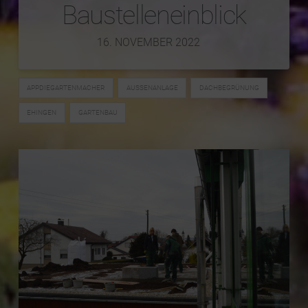
Baustelleneinblick
16. NOVEMBER 2022
APPDIEGARTENMACHER
AUSSENANLAGE
DACHBEGRÜNUNG
EHINGEN
GARTENBAU