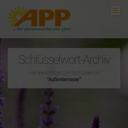
Nav
Schlüsselwort-Archiv
Hier alle Einträge zum Schlüsselwort
“Außenterrasse”
Video source missing