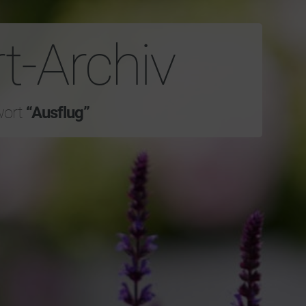
t-Archiv
wort
“Ausflug”