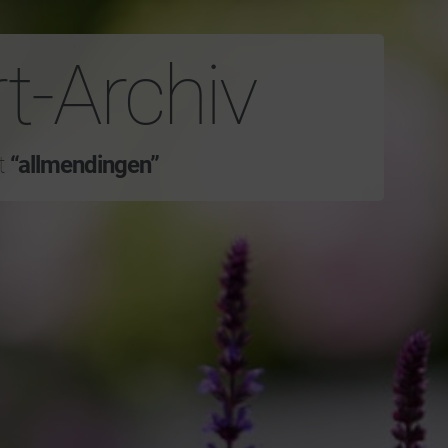
t-Archiv
rt
“allmendingen”