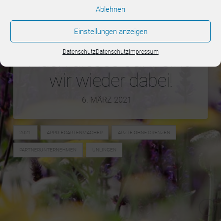
Ablehnen
Einstellungen anzeigen
Datenschutz
Datenschutz
Impressum
Auch dieses Jahr sind
wir wieder dabei!
6. MÄRZ 2021
2021
APPDIEGARTENMACHER
ÄRZTE OHNE GRENZEN
PARTNERUNTERNEHMEN
UNLINGEN