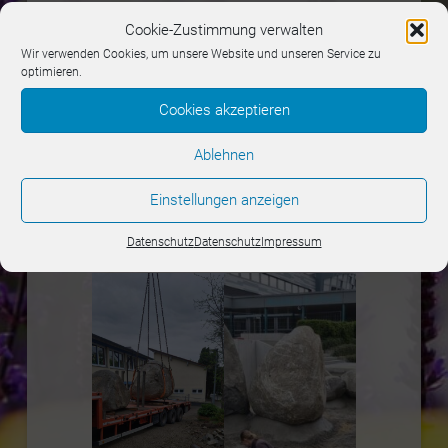
Cookie-Zustimmung verwalten
Wow, sowas schon mal gesehen?
Wir verwenden Cookies, um unsere Website und unseren Service zu
optimieren.
An der Mühlbachschule in
Cookies akzeptieren
Schemmerhofen wurden „kleine“
Ablehnen
Findlinge angebracht. Wir sind gespannt
auf das Endergebnis. Hier entsteht eine
Einstellungen anzeigen
Spiellandschaft der Firma KuKuk.
Datenschutz
Datenschutz
Impressum